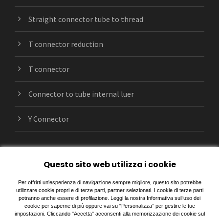
Straight connector tube to thread
T connector reduction
T connector
Connector to tube internal luer
Y Connector
Questo sito web utilizza i cookie
Per offrirti un'esperienza di navigazione sempre migliore, questo sito potrebbe
utilizzare cookie propri e di terze parti, partner selezionati. I cookie di terze parti
COPYRIGHT © CARRO LUIGI S.R.L. TUTTI I DIRITTI
potranno anche essere di profilazione. Leggi la nostra Informativa sull’uso dei
cookie per saperne di più oppure vai su “Personalizza” per gestire le tue
SONO RISERVATI.
impostazioni. Cliccando "Accetta" acconsenti alla memorizzazione dei cookie sul