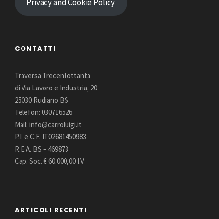
Privacy and Cookie Policy
CONTATTI
Traversa Trecentottanta
di Via Lavoro e Industria, 20
25030 Rudiano BS
Telefon: 030716526
Mail: info@carroluigi.it
P.I. e C.F. IT02681450983
R.E.A. BS – 469873
Cap. Soc. € 60.000,00 I.V
ARTICOLI RECENTI